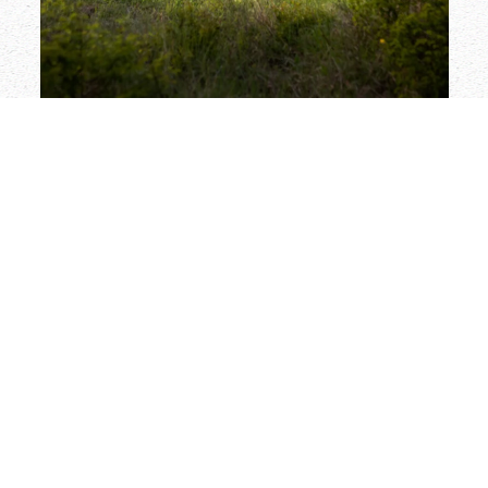
Les Lanceurs d’Escourtins
Coopérative oléicole La Varageoise